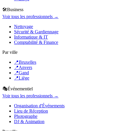
🛠️
Business
Voir tous les professionnels →
Nettoyage
Sécurité & Gardiennage
Informatique & IT
Comptabilité & Finance
Par ville
📍
Bruxelles
📍
Anvers
📍
Gand
📍
Liège
🎭
Événementiel
Voir tous les professionnels →
Organisation d'Événements
Lieu de Réception
Photographe
DJ & Animation