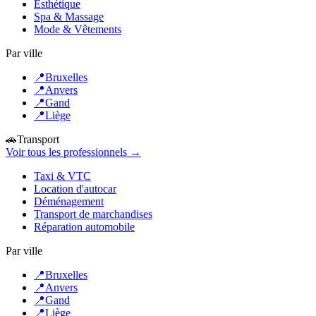
Esthétique
Spa & Massage
Mode & Vêtements
Par ville
📍
Bruxelles
📍
Anvers
📍
Gand
📍
Liège
🚗
Transport
Voir tous les professionnels →
Taxi & VTC
Location d'autocar
Déménagement
Transport de marchandises
Réparation automobile
Par ville
📍
Bruxelles
📍
Anvers
📍
Gand
📍
Liège