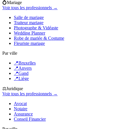
💍
Mariage
Voir tous les professionnels →
Salle de mariage
Traiteur mariage
Photographe & Vidéaste
Wedding Planner
Robe de mariée & Costume
Fleuriste mariage
Par ville
📍
Bruxelles
📍
Anvers
📍
Gand
📍
Liège
⚖️
Juridique
Voir tous les professionnels →
Avocat
Notaire
Assurance
Conseil Financier
Par ville