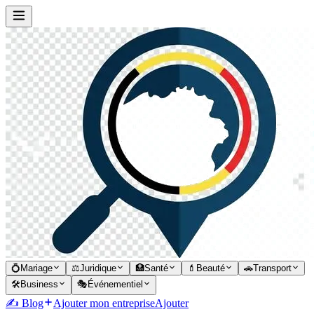
💍
Mariage
⚖️
Juridique
🏥
Santé
💄
Beauté
🚗
Transport
🛠️
Business
🎭
Événementiel
✍️ Blog
Ajouter mon entreprise
Ajouter