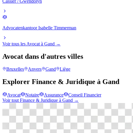
Cassier / Gwendolyn
Advocatenkantoor Isabelle Timmerman
Voir tous les
Avocat
à
Gand
→
Avocat
dans d'autres villes
Bruxelles
Anvers
Gand
Liège
Explorer
Finance & Juridique
à
Gand
Avocat
Notaire
Assurance
Conseil Financier
Voir tout
Finance & Juridique
à
Gand
→