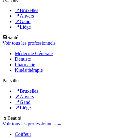
📍
Bruxelles
📍
Anvers
📍
Gand
📍
Liège
🏥
Santé
Voir tous les professionnels →
Médecine Générale
Dentiste
Pharmacie
Kinésithérapie
Par ville
📍
Bruxelles
📍
Anvers
📍
Gand
📍
Liège
💄
Beauté
Voir tous les professionnels →
Coiffeur