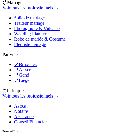
💍
Mariage
Voir tous les professionnels →
Salle de mariage
Traiteur mariage
Photographe & Vidéaste
Wedding Planner
Robe de mariée & Costume
Fleuriste mariage
Par ville
📍
Bruxelles
📍
Anvers
📍
Gand
📍
Liège
⚖️
Juridique
Voir tous les professionnels →
Avocat
Notaire
Assurance
Conseil Financier
Par ville