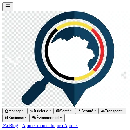
💍
Mariage
⚖️
Juridique
🏥
Santé
💄
Beauté
🚗
Transport
🛠️
Business
🎭
Événementiel
✍️ Blog
Ajouter mon entreprise
Ajouter