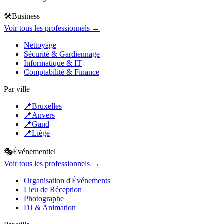
🛠️
Business
Voir tous les professionnels →
Nettoyage
Sécurité & Gardiennage
Informatique & IT
Comptabilité & Finance
Par ville
📍
Bruxelles
📍
Anvers
📍
Gand
📍
Liège
🎭
Événementiel
Voir tous les professionnels →
Organisation d'Événements
Lieu de Réception
Photographe
DJ & Animation