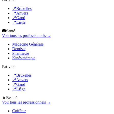
📍
Bruxelles
📍
Anvers
📍
Gand
📍
Liège
🏥
Santé
Voir tous les professionnels →
Médecine Générale
Dentiste
Pharmacie
Kinésithérapie
Par ville
📍
Bruxelles
📍
Anvers
📍
Gand
📍
Liège
💄
Beauté
Voir tous les professionnels →
Coiffeur