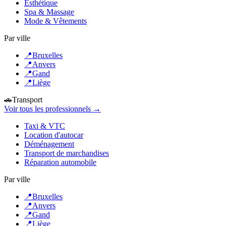
Esthétique
Spa & Massage
Mode & Vêtements
Par ville
📍
Bruxelles
📍
Anvers
📍
Gand
📍
Liège
🚗
Transport
Voir tous les professionnels →
Taxi & VTC
Location d'autocar
Déménagement
Transport de marchandises
Réparation automobile
Par ville
📍
Bruxelles
📍
Anvers
📍
Gand
📍
Liège