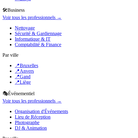
🛠️
Business
Voir tous les professionnels →
Nettoyage
Sécurité & Gardiennage
Informatique & IT
Comptabilité & Finance
Par ville
📍
Bruxelles
📍
Anvers
📍
Gand
📍
Liège
🎭
Événementiel
Voir tous les professionnels →
Organisation d'Événements
Lieu de Réception
Photographe
DJ & Animation