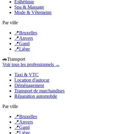
Esthétique
Spa & Massage
Mode & Vêtements
Par ville
📍
Bruxelles
📍
Anvers
📍
Gand
📍
Liège
🚗
Transport
Voir tous les professionnels →
Taxi & VTC
Location d'autocar
Déménagement
Transport de marchandises
Réparation automobile
Par ville
📍
Bruxelles
📍
Anvers
📍
Gand
📍
Liège