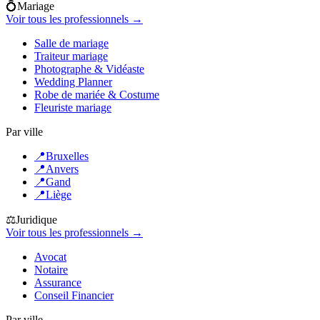
💍
Mariage
Voir tous les professionnels →
Salle de mariage
Traiteur mariage
Photographe & Vidéaste
Wedding Planner
Robe de mariée & Costume
Fleuriste mariage
Par ville
📍
Bruxelles
📍
Anvers
📍
Gand
📍
Liège
⚖️
Juridique
Voir tous les professionnels →
Avocat
Notaire
Assurance
Conseil Financier
Par ville