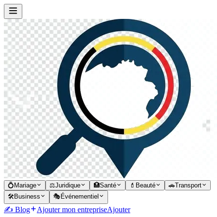
💍
Mariage
⚖️
Juridique
🏥
Santé
💄
Beauté
🚗
Transport
🛠️
Business
🎭
Événementiel
✍️ Blog
Ajouter mon entreprise
Ajouter