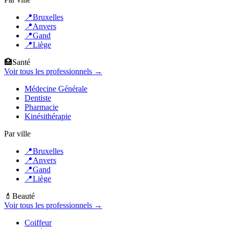
📍
Bruxelles
📍
Anvers
📍
Gand
📍
Liège
🏥
Santé
Voir tous les professionnels →
Médecine Générale
Dentiste
Pharmacie
Kinésithérapie
Par ville
📍
Bruxelles
📍
Anvers
📍
Gand
📍
Liège
💄
Beauté
Voir tous les professionnels →
Coiffeur