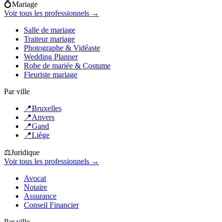
💍
Mariage
Voir tous les professionnels →
Salle de mariage
Traiteur mariage
Photographe & Vidéaste
Wedding Planner
Robe de mariée & Costume
Fleuriste mariage
Par ville
📍
Bruxelles
📍
Anvers
📍
Gand
📍
Liège
⚖️
Juridique
Voir tous les professionnels →
Avocat
Notaire
Assurance
Conseil Financier
Par ville