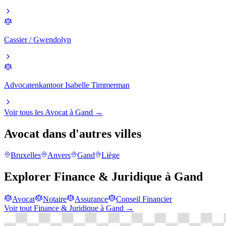
Cassier / Gwendolyn
Advocatenkantoor Isabelle Timmerman
Voir tous les
Avocat
à
Gand
→
Avocat
dans d'autres villes
Bruxelles
Anvers
Gand
Liège
Explorer
Finance & Juridique
à
Gand
Avocat
Notaire
Assurance
Conseil Financier
Voir tout
Finance & Juridique
à
Gand
→