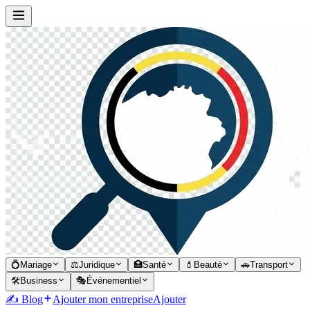
💍
Mariage
⚖️
Juridique
🏥
Santé
💄
Beauté
🚗
Transport
🛠️
Business
🎭
Événementiel
✍️ Blog
Ajouter mon entreprise
Ajouter