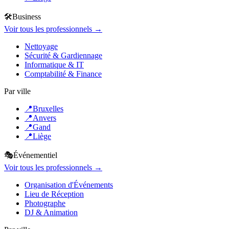
🛠️
Business
Voir tous les professionnels →
Nettoyage
Sécurité & Gardiennage
Informatique & IT
Comptabilité & Finance
Par ville
📍
Bruxelles
📍
Anvers
📍
Gand
📍
Liège
🎭
Événementiel
Voir tous les professionnels →
Organisation d'Événements
Lieu de Réception
Photographe
DJ & Animation