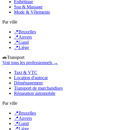
Esthétique
Spa & Massage
Mode & Vêtements
Par ville
📍
Bruxelles
📍
Anvers
📍
Gand
📍
Liège
🚗
Transport
Voir tous les professionnels →
Taxi & VTC
Location d'autocar
Déménagement
Transport de marchandises
Réparation automobile
Par ville
📍
Bruxelles
📍
Anvers
📍
Gand
📍
Liège