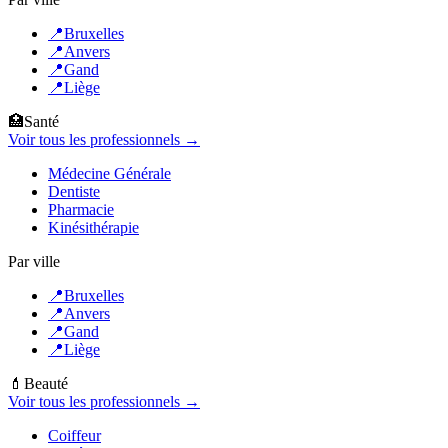
📍
Bruxelles
📍
Anvers
📍
Gand
📍
Liège
🏥
Santé
Voir tous les professionnels →
Médecine Générale
Dentiste
Pharmacie
Kinésithérapie
Par ville
📍
Bruxelles
📍
Anvers
📍
Gand
📍
Liège
💄
Beauté
Voir tous les professionnels →
Coiffeur