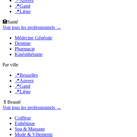
📍
Anvers
📍
Gand
📍
Liège
🏥
Santé
Voir tous les professionnels →
Médecine Générale
Dentiste
Pharmacie
Kinésithérapie
Par ville
📍
Bruxelles
📍
Anvers
📍
Gand
📍
Liège
💄
Beauté
Voir tous les professionnels →
Coiffeur
Esthétique
Spa & Massage
Mode & Vêtements