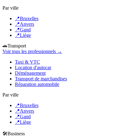
Par ville
📍
Bruxelles
📍
Anvers
📍
Gand
📍
Liège
🚗
Transport
Voir tous les professionnels →
Taxi & VTC
Location d'autocar
Déménagement
Transport de marchandises
Réparation automobile
Par ville
📍
Bruxelles
📍
Anvers
📍
Gand
📍
Liège
🛠️
Business