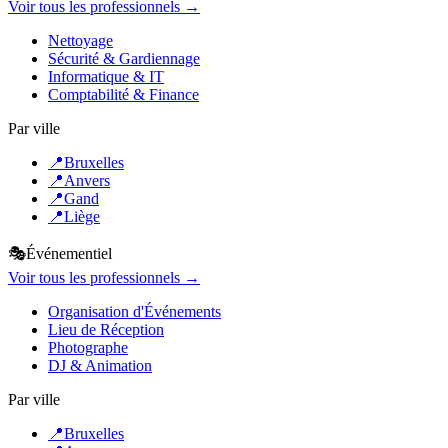
Voir tous les professionnels →
Nettoyage
Sécurité & Gardiennage
Informatique & IT
Comptabilité & Finance
Par ville
📍
Bruxelles
📍
Anvers
📍
Gand
📍
Liège
🎭
Événementiel
Voir tous les professionnels →
Organisation d'Événements
Lieu de Réception
Photographe
DJ & Animation
Par ville
📍
Bruxelles