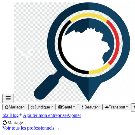
💍
Mariage
⚖️
Juridique
🏥
Santé
💄
Beauté
🚗
Transport

✍️ Blog
Ajouter mon entreprise
Ajouter
💍
Mariage
Voir tous les professionnels →