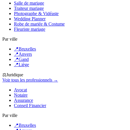
Salle de mariage
Traiteur mariage
Photographe & Vidéaste
Wedding Planner
Robe de mariée & Costume
Fleuriste mariage
Par ville
📍
Bruxelles
📍
Anvers
📍
Gand
📍
Liège
⚖️
Juridique
Voir tous les professionnels →
Avocat
Notaire
Assurance
Conseil Financier
Par ville
📍
Bruxelles