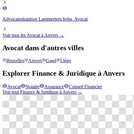
Advocatenkantoor Lantmeeters bvba, Avocat
Voir tous les
Avocat
à
Anvers
→
Avocat
dans d'autres villes
Bruxelles
Anvers
Gand
Liège
Explorer
Finance & Juridique
à
Anvers
Avocat
Notaire
Assurance
Conseil Financier
Voir tout
Finance & Juridique
à
Anvers
→