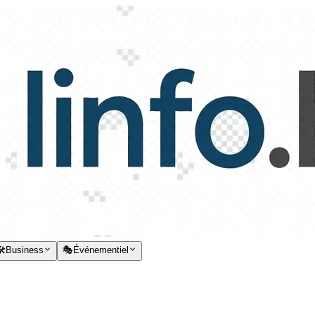
️
Business
🎭
Événementiel