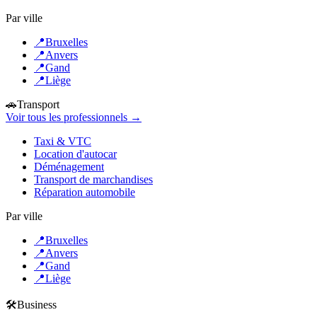
Par ville
📍
Bruxelles
📍
Anvers
📍
Gand
📍
Liège
🚗
Transport
Voir tous les professionnels →
Taxi & VTC
Location d'autocar
Déménagement
Transport de marchandises
Réparation automobile
Par ville
📍
Bruxelles
📍
Anvers
📍
Gand
📍
Liège
🛠️
Business