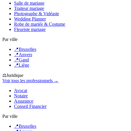
Salle de mariage
Traiteur mariage
Photographe & Vidéaste
Wedding Planner
Robe de mariée & Costume
Fleuriste mariage
Par ville
📍
Bruxelles
📍
Anvers
📍
Gand
📍
Liège
⚖️
Juridique
Voir tous les professionnels →
Avocat
Notaire
Assurance
Conseil Financier
Par ville
📍
Bruxelles