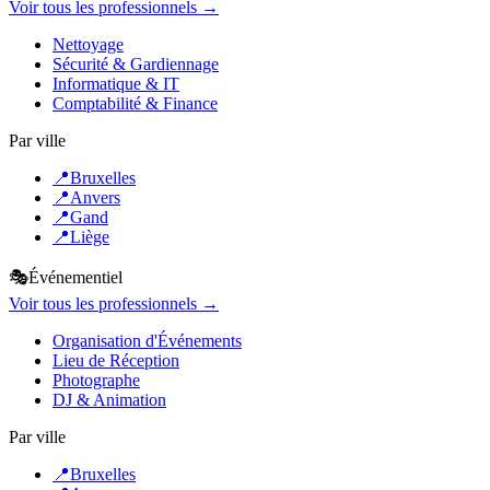
Voir tous les professionnels →
Nettoyage
Sécurité & Gardiennage
Informatique & IT
Comptabilité & Finance
Par ville
📍
Bruxelles
📍
Anvers
📍
Gand
📍
Liège
🎭
Événementiel
Voir tous les professionnels →
Organisation d'Événements
Lieu de Réception
Photographe
DJ & Animation
Par ville
📍
Bruxelles