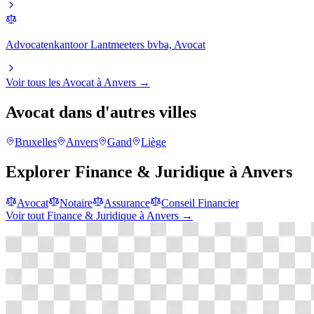
Advocatenkantoor Lantmeeters bvba, Avocat
Voir tous les
Avocat
à
Anvers
→
Avocat
dans d'autres villes
Bruxelles
Anvers
Gand
Liège
Explorer
Finance & Juridique
à
Anvers
Avocat
Notaire
Assurance
Conseil Financier
Voir tout
Finance & Juridique
à
Anvers
→