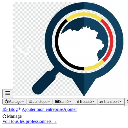
💍
Mariage
⚖️
Juridique
🏥
Santé
💄
Beauté
🚗
Transport

✍️ Blog
Ajouter mon entreprise
Ajouter
💍
Mariage
Voir tous les professionnels →