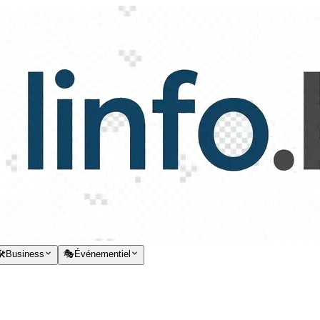
️
Business
🎭
Événementiel