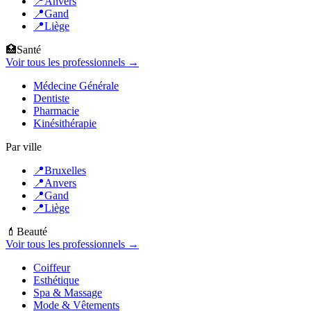
📍
Anvers
📍
Gand
📍
Liège
🏥
Santé
Voir tous les professionnels →
Médecine Générale
Dentiste
Pharmacie
Kinésithérapie
Par ville
📍
Bruxelles
📍
Anvers
📍
Gand
📍
Liège
💄
Beauté
Voir tous les professionnels →
Coiffeur
Esthétique
Spa & Massage
Mode & Vêtements