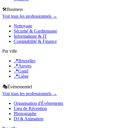
🛠️
Business
Voir tous les professionnels →
Nettoyage
Sécurité & Gardiennage
Informatique & IT
Comptabilité & Finance
Par ville
📍
Bruxelles
📍
Anvers
📍
Gand
📍
Liège
🎭
Événementiel
Voir tous les professionnels →
Organisation d'Événements
Lieu de Réception
Photographe
DJ & Animation