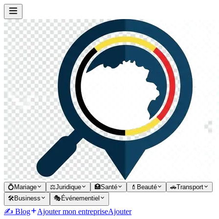
💍
Mariage
⚖️
Juridique
🏥
Santé
💄
Beauté
🚗
Transport
🛠️
Business
🎭
Événementiel
✍️ Blog
Ajouter mon entreprise
Ajouter