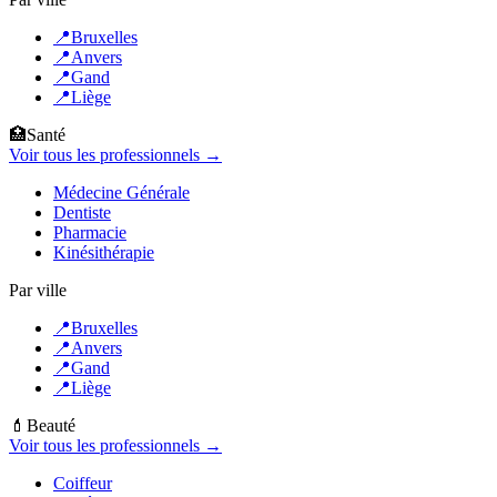
📍
Bruxelles
📍
Anvers
📍
Gand
📍
Liège
🏥
Santé
Voir tous les professionnels →
Médecine Générale
Dentiste
Pharmacie
Kinésithérapie
Par ville
📍
Bruxelles
📍
Anvers
📍
Gand
📍
Liège
💄
Beauté
Voir tous les professionnels →
Coiffeur