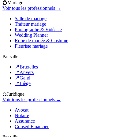
💍
Mariage
Voir tous les professionnels →
Salle de mariage
Traiteur mariage
Photographe & Vidéaste
Wedding Planner
Robe de mariée & Costume
Fleuriste mariage
Par ville
📍
Bruxelles
📍
Anvers
📍
Gand
📍
Liège
⚖️
Juridique
Voir tous les professionnels →
Avocat
Notaire
Assurance
Conseil Financier
Par ville