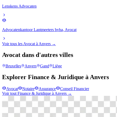
Lenskens Advocaten
Advocatenkantoor Lantmeeters bvba, Avocat
Voir tous les
Avocat
à
Anvers
→
Avocat
dans d'autres villes
Bruxelles
Anvers
Gand
Liège
Explorer
Finance & Juridique
à
Anvers
Avocat
Notaire
Assurance
Conseil Financier
Voir tout
Finance & Juridique
à
Anvers
→