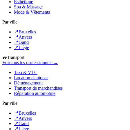
Esthétique
Spa & Massage
Mode & Vêtements
Par ville
📍
Bruxelles
📍
Anvers
📍
Gand
📍
Liège
🚗
Transport
Voir tous les professionnels →
Taxi & VTC
Location d'autocar
Déménagement
Transport de marchandises
Réparation automobile
Par ville
📍
Bruxelles
📍
Anvers
📍
Gand
📍
Liège