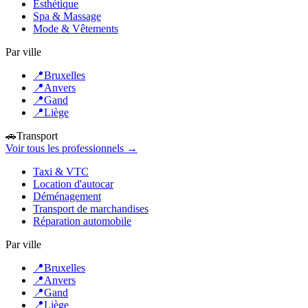
Esthétique
Spa & Massage
Mode & Vêtements
Par ville
📍
Bruxelles
📍
Anvers
📍
Gand
📍
Liège
🚗
Transport
Voir tous les professionnels →
Taxi & VTC
Location d'autocar
Déménagement
Transport de marchandises
Réparation automobile
Par ville
📍
Bruxelles
📍
Anvers
📍
Gand
📍
Liège