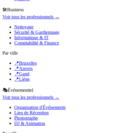
🛠️
Business
Voir tous les professionnels →
Nettoyage
Sécurité & Gardiennage
Informatique & IT
Comptabilité & Finance
Par ville
📍
Bruxelles
📍
Anvers
📍
Gand
📍
Liège
🎭
Événementiel
Voir tous les professionnels →
Organisation d'Événements
Lieu de Réception
Photographe
DJ & Animation