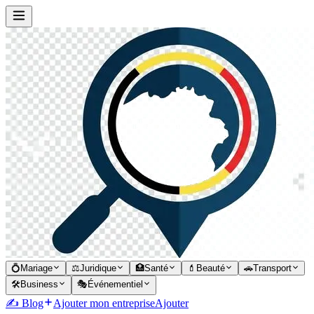
💍
Mariage
⚖️
Juridique
🏥
Santé
💄
Beauté
🚗
Transport
🛠️
Business
🎭
Événementiel
✍️ Blog
Ajouter mon entreprise
Ajouter