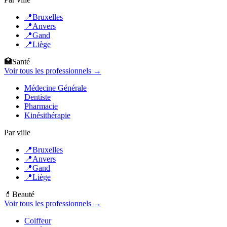
📍
Bruxelles
📍
Anvers
📍
Gand
📍
Liège
🏥
Santé
Voir tous les professionnels →
Médecine Générale
Dentiste
Pharmacie
Kinésithérapie
Par ville
📍
Bruxelles
📍
Anvers
📍
Gand
📍
Liège
💄
Beauté
Voir tous les professionnels →
Coiffeur