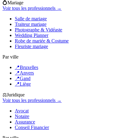
💍
Mariage
Voir tous les professionnels →
Salle de mariage
Traiteur mariage
Photographe & Vidéaste
Wedding Planner
Robe de mariée & Costume
Fleuriste mariage
Par ville
📍
Bruxelles
📍
Anvers
📍
Gand
📍
Liège
⚖️
Juridique
Voir tous les professionnels →
Avocat
Notaire
Assurance
Conseil Financier
Par ville