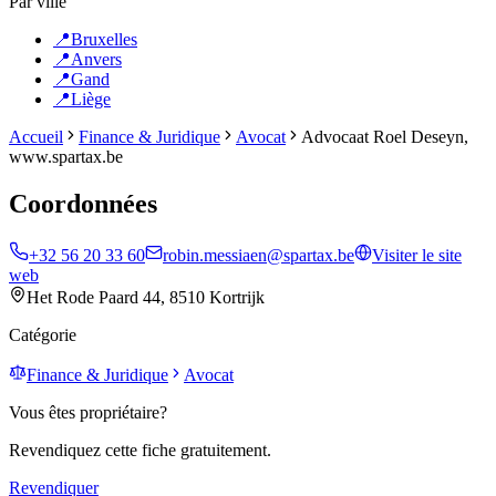
Par ville
📍
Bruxelles
📍
Anvers
📍
Gand
📍
Liège
Accueil
Finance & Juridique
Avocat
Advocaat Roel Deseyn,
www.spartax.be
Coordonnées
+32 56 20 33 60
robin.messiaen@spartax.be
Visiter le site
web
Het Rode Paard 44, 8510 Kortrijk
Catégorie
Finance & Juridique
Avocat
Vous êtes propriétaire?
Revendiquez cette fiche gratuitement.
Revendiquer