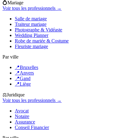
💍
Mariage
Voir tous les professionnels →
Salle de mariage
Traiteur mariage
Photographe & Vidéaste
Wedding Planner
Robe de mariée & Costume
Fleuriste mariage
Par ville
📍
Bruxelles
📍
Anvers
📍
Gand
📍
Liège
⚖️
Juridique
Voir tous les professionnels →
Avocat
Notaire
Assurance
Conseil Financier
Par ville