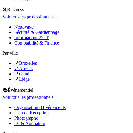
🛠️
Business
Voir tous les professionnels →
Nettoyage
Sécurité & Gardiennage
Informatique & IT
Comptabilité & Finance
Par ville
📍
Bruxelles
📍
Anvers
📍
Gand
📍
Liège
🎭
Événementiel
Voir tous les professionnels →
Organisation d'Événements
Lieu de Réception
Photographe
DJ & Animation