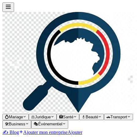
💍
Mariage
⚖️
Juridique
🏥
Santé
💄
Beauté
🚗
Transport
🛠️
Business
🎭
Événementiel
✍️ Blog
Ajouter mon entreprise
Ajouter