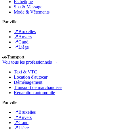
Esthétique
Spa & Massage
Mode & Vêtements
Par ville
📍
Bruxelles
📍
Anvers
📍
Gand
📍
Liège
🚗
Transport
Voir tous les professionnels →
Taxi & VTC
Location d'autocar
Déménagement
Transport de marchandises
Réparation automobile
Par ville
📍
Bruxelles
📍
Anvers
📍
Gand
📍
Liège