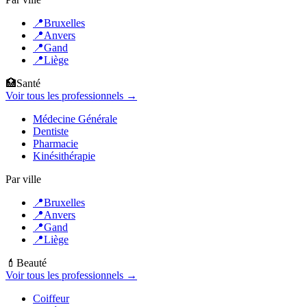
📍
Bruxelles
📍
Anvers
📍
Gand
📍
Liège
🏥
Santé
Voir tous les professionnels →
Médecine Générale
Dentiste
Pharmacie
Kinésithérapie
Par ville
📍
Bruxelles
📍
Anvers
📍
Gand
📍
Liège
💄
Beauté
Voir tous les professionnels →
Coiffeur