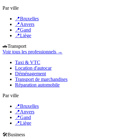
Par ville
📍
Bruxelles
📍
Anvers
📍
Gand
📍
Liège
🚗
Transport
Voir tous les professionnels →
Taxi & VTC
Location d'autocar
Déménagement
Transport de marchandises
Réparation automobile
Par ville
📍
Bruxelles
📍
Anvers
📍
Gand
📍
Liège
🛠️
Business