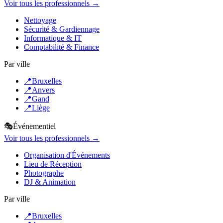
Voir tous les professionnels →
Nettoyage
Sécurité & Gardiennage
Informatique & IT
Comptabilité & Finance
Par ville
📍
Bruxelles
📍
Anvers
📍
Gand
📍
Liège
🎭
Événementiel
Voir tous les professionnels →
Organisation d'Événements
Lieu de Réception
Photographe
DJ & Animation
Par ville
📍
Bruxelles