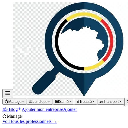
💍
Mariage
⚖️
Juridique
🏥
Santé
💄
Beauté
🚗
Transport

✍️ Blog
Ajouter mon entreprise
Ajouter
💍
Mariage
Voir tous les professionnels →