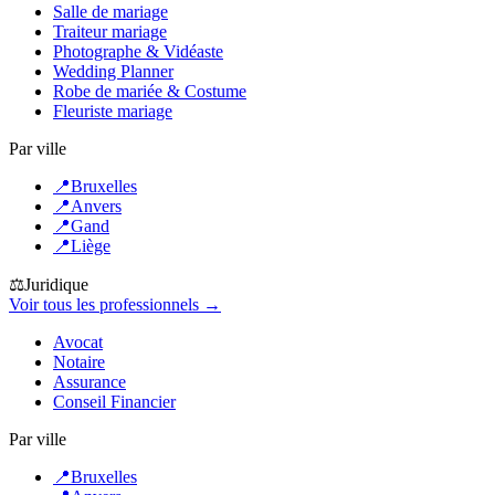
Salle de mariage
Traiteur mariage
Photographe & Vidéaste
Wedding Planner
Robe de mariée & Costume
Fleuriste mariage
Par ville
📍
Bruxelles
📍
Anvers
📍
Gand
📍
Liège
⚖️
Juridique
Voir tous les professionnels →
Avocat
Notaire
Assurance
Conseil Financier
Par ville
📍
Bruxelles