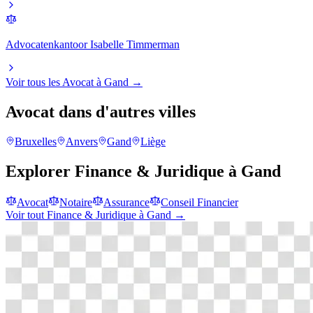
Advocatenkantoor Isabelle Timmerman
Voir tous les
Avocat
à
Gand
→
Avocat
dans d'autres villes
Bruxelles
Anvers
Gand
Liège
Explorer
Finance & Juridique
à
Gand
Avocat
Notaire
Assurance
Conseil Financier
Voir tout
Finance & Juridique
à
Gand
→