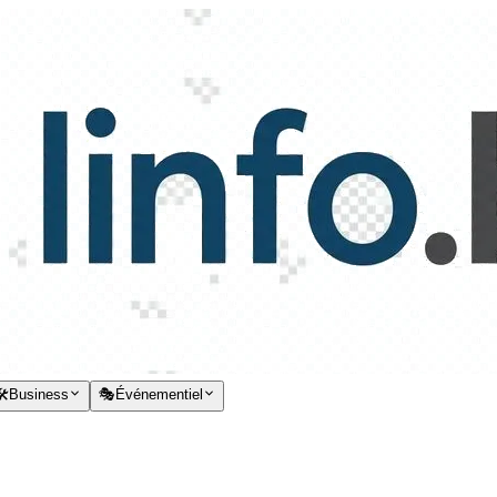
️
Business
🎭
Événementiel