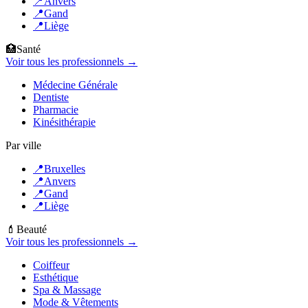
📍
Anvers
📍
Gand
📍
Liège
🏥
Santé
Voir tous les professionnels →
Médecine Générale
Dentiste
Pharmacie
Kinésithérapie
Par ville
📍
Bruxelles
📍
Anvers
📍
Gand
📍
Liège
💄
Beauté
Voir tous les professionnels →
Coiffeur
Esthétique
Spa & Massage
Mode & Vêtements