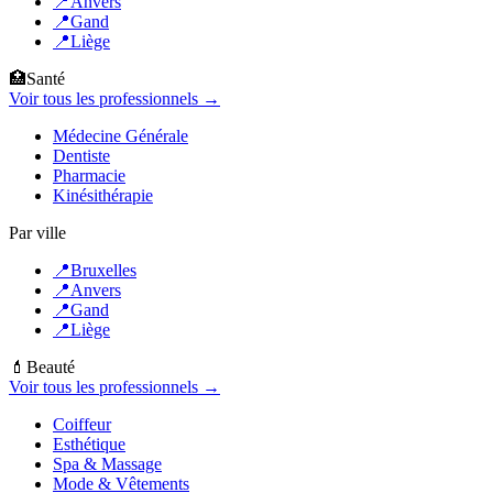
📍
Anvers
📍
Gand
📍
Liège
🏥
Santé
Voir tous les professionnels →
Médecine Générale
Dentiste
Pharmacie
Kinésithérapie
Par ville
📍
Bruxelles
📍
Anvers
📍
Gand
📍
Liège
💄
Beauté
Voir tous les professionnels →
Coiffeur
Esthétique
Spa & Massage
Mode & Vêtements