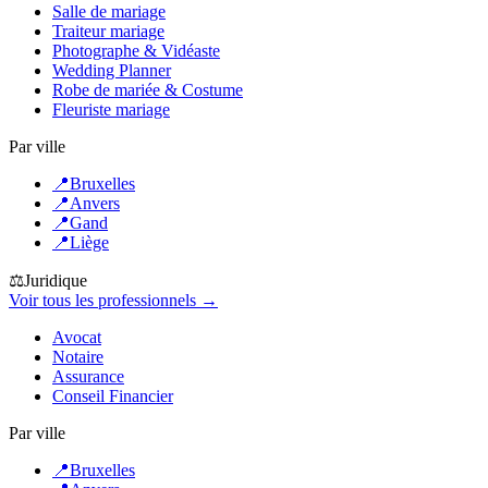
Salle de mariage
Traiteur mariage
Photographe & Vidéaste
Wedding Planner
Robe de mariée & Costume
Fleuriste mariage
Par ville
📍
Bruxelles
📍
Anvers
📍
Gand
📍
Liège
⚖️
Juridique
Voir tous les professionnels →
Avocat
Notaire
Assurance
Conseil Financier
Par ville
📍
Bruxelles