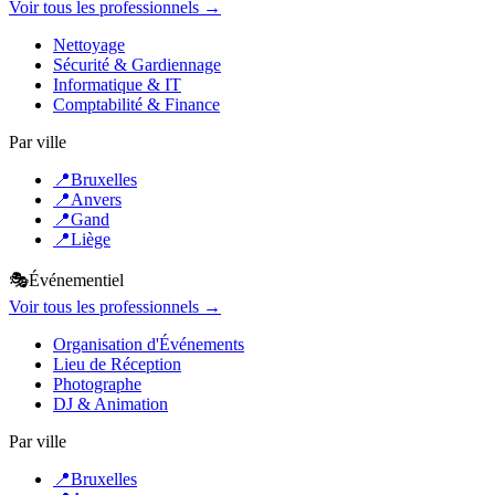
Voir tous les professionnels →
Nettoyage
Sécurité & Gardiennage
Informatique & IT
Comptabilité & Finance
Par ville
📍
Bruxelles
📍
Anvers
📍
Gand
📍
Liège
🎭
Événementiel
Voir tous les professionnels →
Organisation d'Événements
Lieu de Réception
Photographe
DJ & Animation
Par ville
📍
Bruxelles