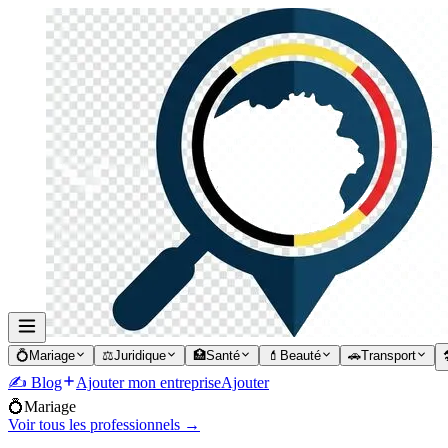
💍
Mariage
⚖️
Juridique
🏥
Santé
💄
Beauté
🚗
Transport

✍️ Blog
Ajouter mon entreprise
Ajouter
💍
Mariage
Voir tous les professionnels →