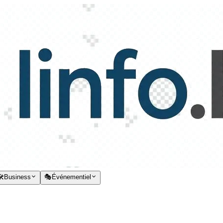
️
Business
🎭
Événementiel