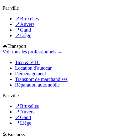
Par ville
📍
Bruxelles
📍
Anvers
📍
Gand
📍
Liège
🚗
Transport
Voir tous les professionnels →
Taxi & VTC
Location d'autocar
Déménagement
Transport de marchandises
Réparation automobile
Par ville
📍
Bruxelles
📍
Anvers
📍
Gand
📍
Liège
🛠️
Business