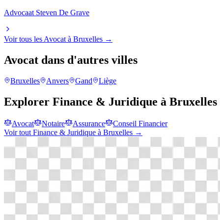
Advocaat Steven De Grave
Voir tous les
Avocat
à
Bruxelles
→
Avocat
dans d'autres villes
Bruxelles
Anvers
Gand
Liège
Explorer
Finance & Juridique
à
Bruxelles
Avocat
Notaire
Assurance
Conseil Financier
Voir tout
Finance & Juridique
à
Bruxelles
→