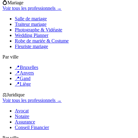
💍
Mariage
Voir tous les professionnels →
Salle de mariage
Traiteur mariage
Photographe & Vidéaste
Wedding Planner
Robe de mariée & Costume
Fleuriste mariage
Par ville
📍
Bruxelles
📍
Anvers
📍
Gand
📍
Liège
⚖️
Juridique
Voir tous les professionnels →
Avocat
Notaire
Assurance
Conseil Financier
Par ville