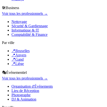
🛠️
Business
Voir tous les professionnels →
Nettoyage
Sécurité & Gardiennage
Informatique & IT
Comptabilité & Finance
Par ville
📍
Bruxelles
📍
Anvers
📍
Gand
📍
Liège
🎭
Événementiel
Voir tous les professionnels →
Organisation d'Événements
Lieu de Réception
Photographe
DJ & Animation