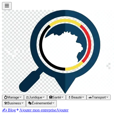
💍
Mariage
⚖️
Juridique
🏥
Santé
💄
Beauté
🚗
Transport
🛠️
Business
🎭
Événementiel
✍️ Blog
Ajouter mon entreprise
Ajouter