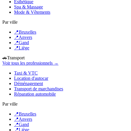
Esthétique
Spa & Massage
Mode & Vêtements
Par ville
📍
Bruxelles
📍
Anvers
📍
Gand
📍
Liège
🚗
Transport
Voir tous les professionnels →
Taxi & VTC
Location d'autocar
Déménagement
Transport de marchandises
Réparation automobile
Par ville
📍
Bruxelles
📍
Anvers
📍
Gand
📍
Liège