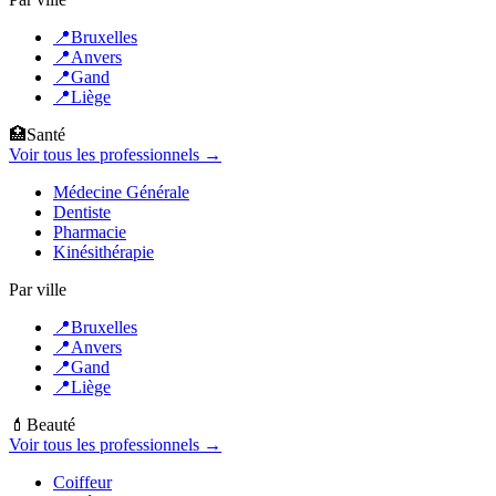
📍
Bruxelles
📍
Anvers
📍
Gand
📍
Liège
🏥
Santé
Voir tous les professionnels →
Médecine Générale
Dentiste
Pharmacie
Kinésithérapie
Par ville
📍
Bruxelles
📍
Anvers
📍
Gand
📍
Liège
💄
Beauté
Voir tous les professionnels →
Coiffeur