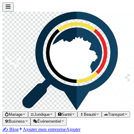
💍
Mariage
⚖️
Juridique
🏥
Santé
💄
Beauté
🚗
Transport
🛠️
Business
🎭
Événementiel
✍️ Blog
Ajouter mon entreprise
Ajouter