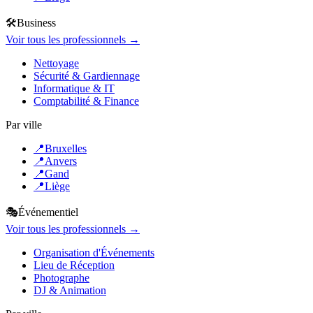
🛠️
Business
Voir tous les professionnels →
Nettoyage
Sécurité & Gardiennage
Informatique & IT
Comptabilité & Finance
Par ville
📍
Bruxelles
📍
Anvers
📍
Gand
📍
Liège
🎭
Événementiel
Voir tous les professionnels →
Organisation d'Événements
Lieu de Réception
Photographe
DJ & Animation