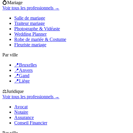
💍
Mariage
Voir tous les professionnels →
Salle de mariage
Traiteur mariage
Photographe & Vidéaste
Wedding Planner
Robe de mariée & Costume
Fleuriste mariage
Par ville
📍
Bruxelles
📍
Anvers
📍
Gand
📍
Liège
⚖️
Juridique
Voir tous les professionnels →
Avocat
Notaire
Assurance
Conseil Financier
Par ville