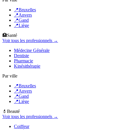
📍
Bruxelles
📍
Anvers
📍
Gand
📍
Liège
🏥
Santé
Voir tous les professionnels →
Médecine Générale
Dentiste
Pharmacie
Kinésithérapie
Par ville
📍
Bruxelles
📍
Anvers
📍
Gand
📍
Liège
💄
Beauté
Voir tous les professionnels →
Coiffeur