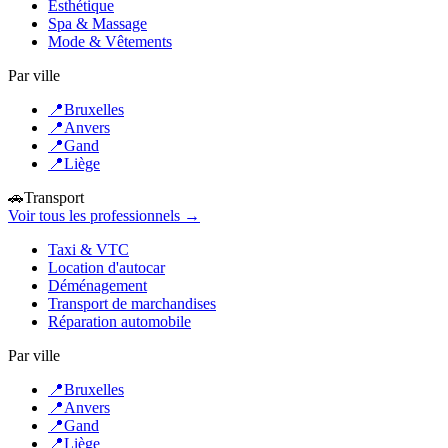
Esthétique
Spa & Massage
Mode & Vêtements
Par ville
📍
Bruxelles
📍
Anvers
📍
Gand
📍
Liège
🚗
Transport
Voir tous les professionnels →
Taxi & VTC
Location d'autocar
Déménagement
Transport de marchandises
Réparation automobile
Par ville
📍
Bruxelles
📍
Anvers
📍
Gand
📍
Liège