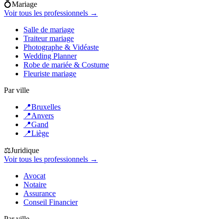
💍
Mariage
Voir tous les professionnels →
Salle de mariage
Traiteur mariage
Photographe & Vidéaste
Wedding Planner
Robe de mariée & Costume
Fleuriste mariage
Par ville
📍
Bruxelles
📍
Anvers
📍
Gand
📍
Liège
⚖️
Juridique
Voir tous les professionnels →
Avocat
Notaire
Assurance
Conseil Financier
Par ville