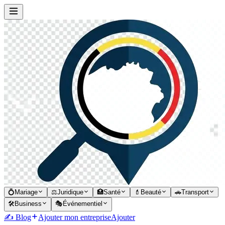
💍
Mariage
⚖️
Juridique
🏥
Santé
💄
Beauté
🚗
Transport
🛠️
Business
🎭
Événementiel
✍️ Blog
Ajouter mon entreprise
Ajouter