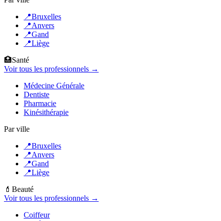
📍
Bruxelles
📍
Anvers
📍
Gand
📍
Liège
🏥
Santé
Voir tous les professionnels →
Médecine Générale
Dentiste
Pharmacie
Kinésithérapie
Par ville
📍
Bruxelles
📍
Anvers
📍
Gand
📍
Liège
💄
Beauté
Voir tous les professionnels →
Coiffeur