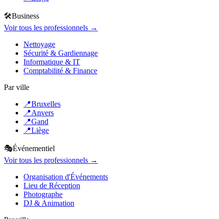
🛠️
Business
Voir tous les professionnels →
Nettoyage
Sécurité & Gardiennage
Informatique & IT
Comptabilité & Finance
Par ville
📍
Bruxelles
📍
Anvers
📍
Gand
📍
Liège
🎭
Événementiel
Voir tous les professionnels →
Organisation d'Événements
Lieu de Réception
Photographe
DJ & Animation