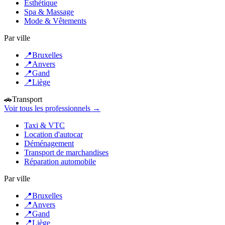
Esthétique
Spa & Massage
Mode & Vêtements
Par ville
📍
Bruxelles
📍
Anvers
📍
Gand
📍
Liège
🚗
Transport
Voir tous les professionnels →
Taxi & VTC
Location d'autocar
Déménagement
Transport de marchandises
Réparation automobile
Par ville
📍
Bruxelles
📍
Anvers
📍
Gand
📍
Liège