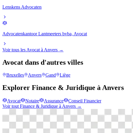
Lenskens Advocaten
Advocatenkantoor Lantmeeters bvba, Avocat
Voir tous les
Avocat
à
Anvers
→
Avocat
dans d'autres villes
Bruxelles
Anvers
Gand
Liège
Explorer
Finance & Juridique
à
Anvers
Avocat
Notaire
Assurance
Conseil Financier
Voir tout
Finance & Juridique
à
Anvers
→