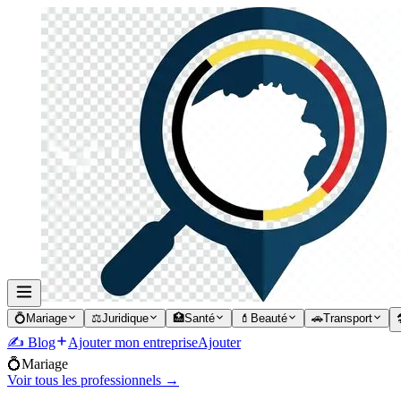
💍
Mariage
⚖️
Juridique
🏥
Santé
💄
Beauté
🚗
Transport

✍️ Blog
Ajouter mon entreprise
Ajouter
💍
Mariage
Voir tous les professionnels →