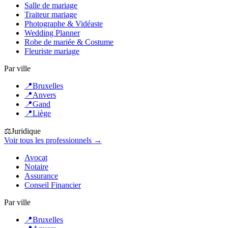
Salle de mariage
Traiteur mariage
Photographe & Vidéaste
Wedding Planner
Robe de mariée & Costume
Fleuriste mariage
Par ville
📍
Bruxelles
📍
Anvers
📍
Gand
📍
Liège
⚖️
Juridique
Voir tous les professionnels →
Avocat
Notaire
Assurance
Conseil Financier
Par ville
📍
Bruxelles