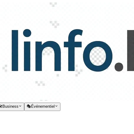
️
Business
🎭
Événementiel