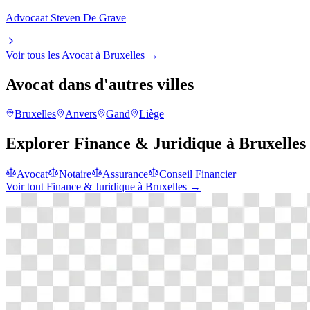
Advocaat Steven De Grave
Voir tous les
Avocat
à
Bruxelles
→
Avocat
dans d'autres villes
Bruxelles
Anvers
Gand
Liège
Explorer
Finance & Juridique
à
Bruxelles
Avocat
Notaire
Assurance
Conseil Financier
Voir tout
Finance & Juridique
à
Bruxelles
→