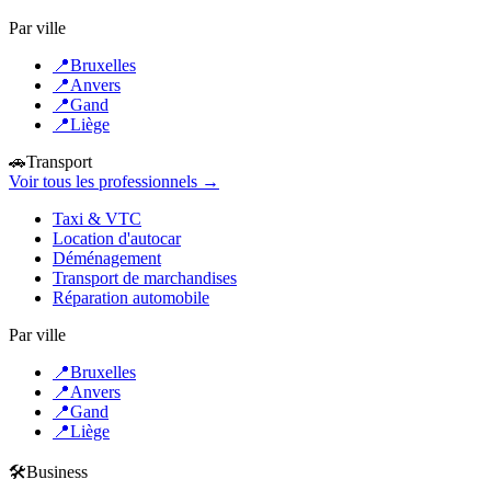
Par ville
📍
Bruxelles
📍
Anvers
📍
Gand
📍
Liège
🚗
Transport
Voir tous les professionnels →
Taxi & VTC
Location d'autocar
Déménagement
Transport de marchandises
Réparation automobile
Par ville
📍
Bruxelles
📍
Anvers
📍
Gand
📍
Liège
🛠️
Business