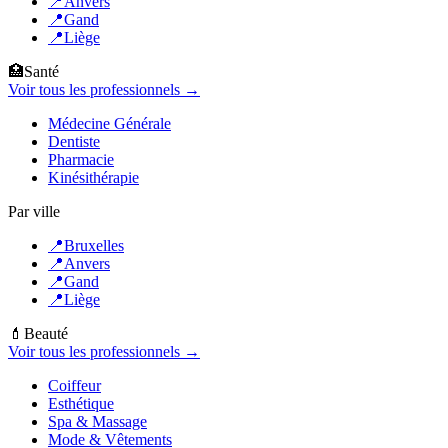
📍
Anvers
📍
Gand
📍
Liège
🏥
Santé
Voir tous les professionnels →
Médecine Générale
Dentiste
Pharmacie
Kinésithérapie
Par ville
📍
Bruxelles
📍
Anvers
📍
Gand
📍
Liège
💄
Beauté
Voir tous les professionnels →
Coiffeur
Esthétique
Spa & Massage
Mode & Vêtements