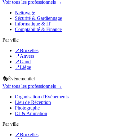
Voir tous les professionnels →
Nettoyage
Sécurité & Gardiennage
Informatique & IT
Comptabilité & Finance
Par ville
📍
Bruxelles
📍
Anvers
📍
Gand
📍
Liège
🎭
Événementiel
Voir tous les professionnels →
Organisation d'Événements
Lieu de Réception
Photographe
DJ & Animation
Par ville
📍
Bruxelles