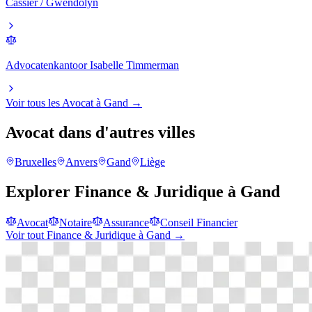
Cassier / Gwendolyn
Advocatenkantoor Isabelle Timmerman
Voir tous les
Avocat
à
Gand
→
Avocat
dans d'autres villes
Bruxelles
Anvers
Gand
Liège
Explorer
Finance & Juridique
à
Gand
Avocat
Notaire
Assurance
Conseil Financier
Voir tout
Finance & Juridique
à
Gand
→