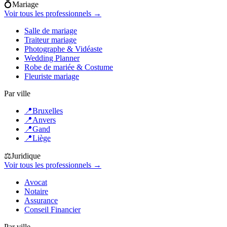
💍
Mariage
Voir tous les professionnels →
Salle de mariage
Traiteur mariage
Photographe & Vidéaste
Wedding Planner
Robe de mariée & Costume
Fleuriste mariage
Par ville
📍
Bruxelles
📍
Anvers
📍
Gand
📍
Liège
⚖️
Juridique
Voir tous les professionnels →
Avocat
Notaire
Assurance
Conseil Financier
Par ville