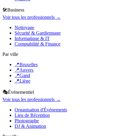
🛠️
Business
Voir tous les professionnels →
Nettoyage
Sécurité & Gardiennage
Informatique & IT
Comptabilité & Finance
Par ville
📍
Bruxelles
📍
Anvers
📍
Gand
📍
Liège
🎭
Événementiel
Voir tous les professionnels →
Organisation d'Événements
Lieu de Réception
Photographe
DJ & Animation