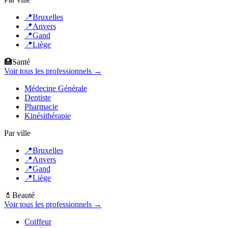
📍
Bruxelles
📍
Anvers
📍
Gand
📍
Liège
🏥
Santé
Voir tous les professionnels →
Médecine Générale
Dentiste
Pharmacie
Kinésithérapie
Par ville
📍
Bruxelles
📍
Anvers
📍
Gand
📍
Liège
💄
Beauté
Voir tous les professionnels →
Coiffeur