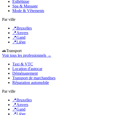
Esthétique
Spa & Massage
Mode & Vêtements
Par ville
📍
Bruxelles
📍
Anvers
📍
Gand
📍
Liège
🚗
Transport
Voir tous les professionnels →
Taxi & VTC
Location d'autocar
Déménagement
Transport de marchandises
Réparation automobile
Par ville
📍
Bruxelles
📍
Anvers
📍
Gand
📍
Liège