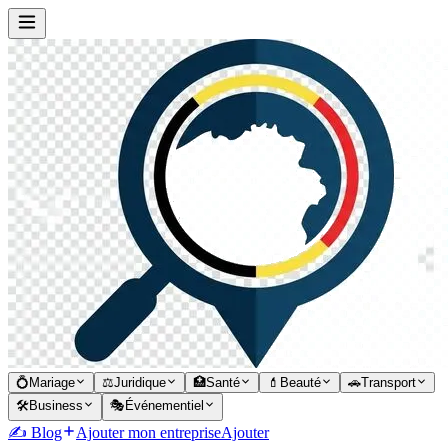
💍
Mariage
⚖️
Juridique
🏥
Santé
💄
Beauté
🚗
Transport
🛠️
Business
🎭
Événementiel
✍️ Blog
Ajouter mon entreprise
Ajouter