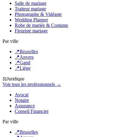
Salle de mariage
Traiteur mariage
Photographe & Vidéaste
Wedding Planner
Robe de mariée & Costume
Fleuriste mariage
Par ville
📍
Bruxelles
📍
Anvers
📍
Gand
📍
Liège
⚖️
Juridique
Voir tous les professionnels →
Avocat
Notaire
Assurance
Conseil Financier
Par ville
📍
Bruxelles