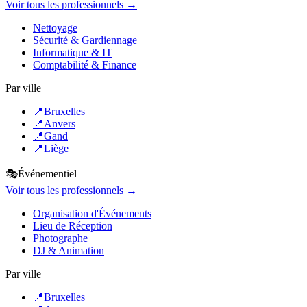
Voir tous les professionnels →
Nettoyage
Sécurité & Gardiennage
Informatique & IT
Comptabilité & Finance
Par ville
📍
Bruxelles
📍
Anvers
📍
Gand
📍
Liège
🎭
Événementiel
Voir tous les professionnels →
Organisation d'Événements
Lieu de Réception
Photographe
DJ & Animation
Par ville
📍
Bruxelles