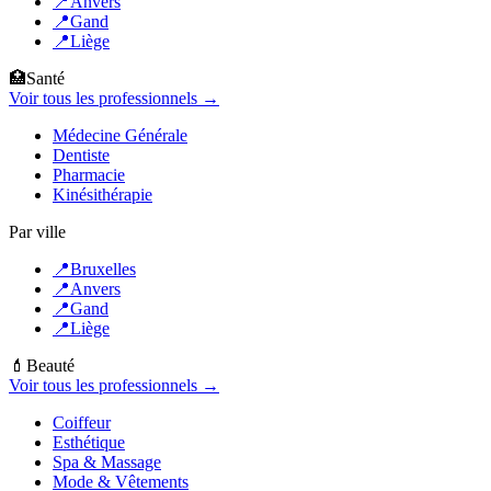
📍
Anvers
📍
Gand
📍
Liège
🏥
Santé
Voir tous les professionnels →
Médecine Générale
Dentiste
Pharmacie
Kinésithérapie
Par ville
📍
Bruxelles
📍
Anvers
📍
Gand
📍
Liège
💄
Beauté
Voir tous les professionnels →
Coiffeur
Esthétique
Spa & Massage
Mode & Vêtements