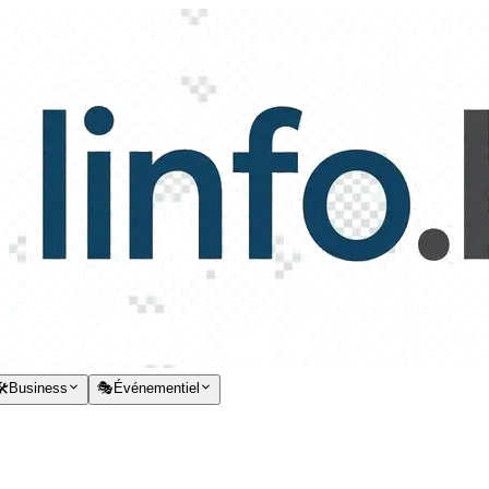
️
Business
🎭
Événementiel