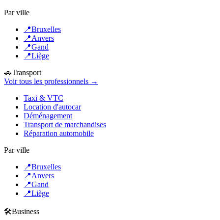
Par ville
📍
Bruxelles
📍
Anvers
📍
Gand
📍
Liège
🚗
Transport
Voir tous les professionnels →
Taxi & VTC
Location d'autocar
Déménagement
Transport de marchandises
Réparation automobile
Par ville
📍
Bruxelles
📍
Anvers
📍
Gand
📍
Liège
🛠️
Business