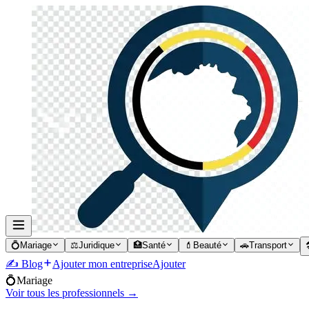
💍
Mariage
⚖️
Juridique
🏥
Santé
💄
Beauté
🚗
Transport

✍️ Blog
Ajouter mon entreprise
Ajouter
💍
Mariage
Voir tous les professionnels →