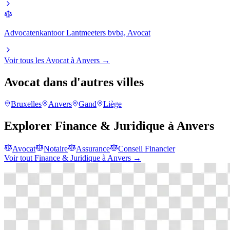
Advocatenkantoor Lantmeeters bvba, Avocat
Voir tous les
Avocat
à
Anvers
→
Avocat
dans d'autres villes
Bruxelles
Anvers
Gand
Liège
Explorer
Finance & Juridique
à
Anvers
Avocat
Notaire
Assurance
Conseil Financier
Voir tout
Finance & Juridique
à
Anvers
→