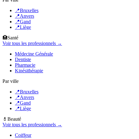
📍
Bruxelles
📍
Anvers
📍
Gand
📍
Liège
🏥
Santé
Voir tous les professionnels →
Médecine Générale
Dentiste
Pharmacie
Kinésithérapie
Par ville
📍
Bruxelles
📍
Anvers
📍
Gand
📍
Liège
💄
Beauté
Voir tous les professionnels →
Coiffeur