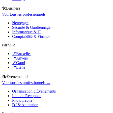
🛠️
Business
Voir tous les professionnels →
Nettoyage
Sécurité & Gardiennage
Informatique & IT
Comptabilité & Finance
Par ville
📍
Bruxelles
📍
Anvers
📍
Gand
📍
Liège
🎭
Événementiel
Voir tous les professionnels →
Organisation d'Événements
Lieu de Réception
Photographe
DJ & Animation