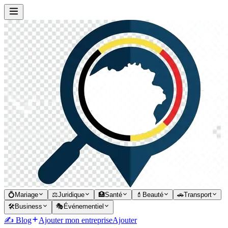
💍
Mariage
⚖️
Juridique
🏥
Santé
💄
Beauté
🚗
Transport
🛠️
Business
🎭
Événementiel
✍️ Blog
Ajouter mon entreprise
Ajouter