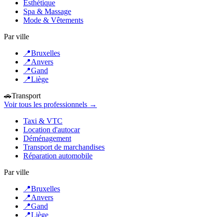
Esthétique
Spa & Massage
Mode & Vêtements
Par ville
📍
Bruxelles
📍
Anvers
📍
Gand
📍
Liège
🚗
Transport
Voir tous les professionnels →
Taxi & VTC
Location d'autocar
Déménagement
Transport de marchandises
Réparation automobile
Par ville
📍
Bruxelles
📍
Anvers
📍
Gand
📍
Liège