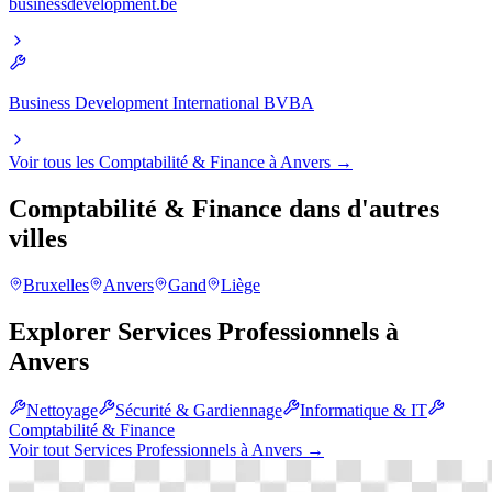
businessdevelopment.be
Business Development International BVBA
Voir tous les
Comptabilité & Finance
à
Anvers
→
Comptabilité & Finance
dans d'autres
villes
Bruxelles
Anvers
Gand
Liège
Explorer
Services Professionnels
à
Anvers
Nettoyage
Sécurité & Gardiennage
Informatique & IT
Comptabilité & Finance
Voir tout
Services Professionnels
à
Anvers
→