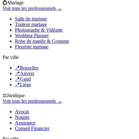
💍
Mariage
Voir tous les professionnels →
Salle de mariage
Traiteur mariage
Photographe & Vidéaste
Wedding Planner
Robe de mariée & Costume
Fleuriste mariage
Par ville
📍
Bruxelles
📍
Anvers
📍
Gand
📍
Liège
⚖️
Juridique
Voir tous les professionnels →
Avocat
Notaire
Assurance
Conseil Financier
Par ville