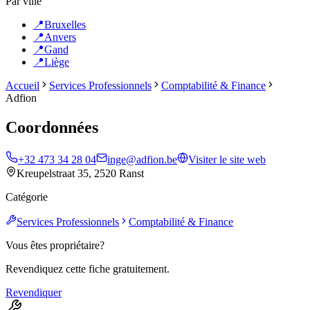
Par ville
📍
Bruxelles
📍
Anvers
📍
Gand
📍
Liège
Accueil
Services Professionnels
Comptabilité & Finance
Adfion
Coordonnées
+32 473 34 28 04
inge@adfion.be
Visiter le site web
Kreupelstraat 35, 2520 Ranst
Catégorie
Services Professionnels
Comptabilité & Finance
Vous êtes propriétaire?
Revendiquez cette fiche gratuitement.
Revendiquer