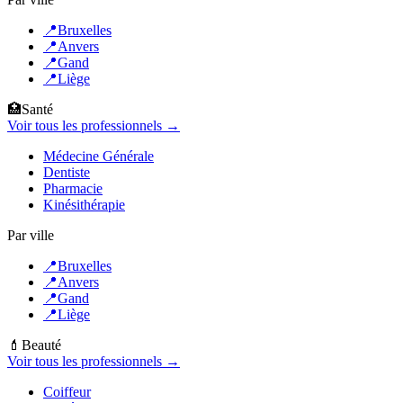
📍
Bruxelles
📍
Anvers
📍
Gand
📍
Liège
🏥
Santé
Voir tous les professionnels →
Médecine Générale
Dentiste
Pharmacie
Kinésithérapie
Par ville
📍
Bruxelles
📍
Anvers
📍
Gand
📍
Liège
💄
Beauté
Voir tous les professionnels →
Coiffeur