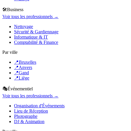
🛠️
Business
Voir tous les professionnels →
Nettoyage
Sécurité & Gardiennage
Informatique & IT
Comptabilité & Finance
Par ville
📍
Bruxelles
📍
Anvers
📍
Gand
📍
Liège
🎭
Événementiel
Voir tous les professionnels →
Organisation d'Événements
Lieu de Réception
Photographe
DJ & Animation