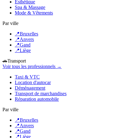
Esthétique
Spa & Massage
Mode & Vêtements
Par ville
📍
Bruxelles
📍
Anvers
📍
Gand
📍
Liège
🚗
Transport
Voir tous les professionnels →
Taxi & VTC
Location d'autocar
Déménagement
Transport de marchandises
Réparation automobile
Par ville
📍
Bruxelles
📍
Anvers
📍
Gand
📍
Liège