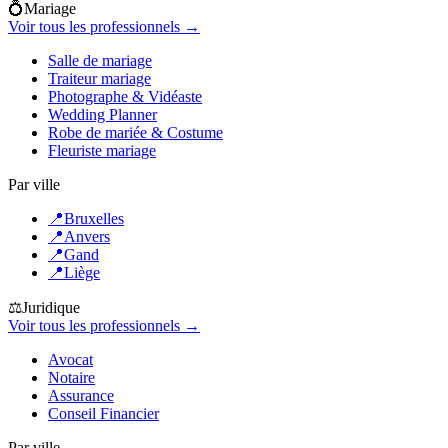
💍
Mariage
Voir tous les professionnels →
Salle de mariage
Traiteur mariage
Photographe & Vidéaste
Wedding Planner
Robe de mariée & Costume
Fleuriste mariage
Par ville
📍
Bruxelles
📍
Anvers
📍
Gand
📍
Liège
⚖️
Juridique
Voir tous les professionnels →
Avocat
Notaire
Assurance
Conseil Financier
Par ville