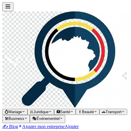
💍
Mariage
⚖️
Juridique
🏥
Santé
💄
Beauté
🚗
Transport
🛠️
Business
🎭
Événementiel
✍️ Blog
Ajouter mon entreprise
Ajouter