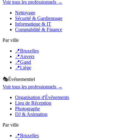
Voir tous les professionnels →
Nettoyage
Sécurité & Gardiennage
Informatique & IT
Comptabilité & Finance
Par ville
📍
Bruxelles
📍
Anvers
📍
Gand
📍
Liège
🎭
Événementiel
Voir tous les professionnels →
Organisation d'Événements
Lieu de Réception
Photographe
DJ & Animation
Par ville
📍
Bruxelles