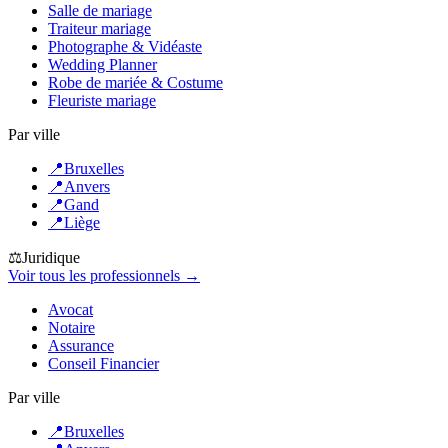
Salle de mariage
Traiteur mariage
Photographe & Vidéaste
Wedding Planner
Robe de mariée & Costume
Fleuriste mariage
Par ville
📍
Bruxelles
📍
Anvers
📍
Gand
📍
Liège
⚖️
Juridique
Voir tous les professionnels →
Avocat
Notaire
Assurance
Conseil Financier
Par ville
📍
Bruxelles