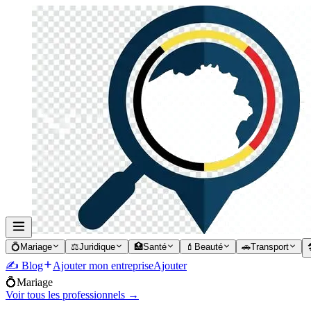
💍
Mariage
⚖️
Juridique
🏥
Santé
💄
Beauté
🚗
Transport

✍️ Blog
Ajouter mon entreprise
Ajouter
💍
Mariage
Voir tous les professionnels →