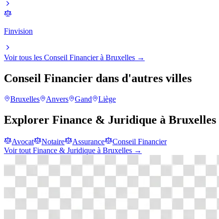
Finvision
Voir tous les
Conseil Financier
à
Bruxelles
→
Conseil Financier
dans d'autres villes
Bruxelles
Anvers
Gand
Liège
Explorer
Finance & Juridique
à
Bruxelles
Avocat
Notaire
Assurance
Conseil Financier
Voir tout
Finance & Juridique
à
Bruxelles
→