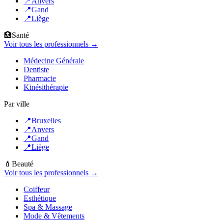
📍
Anvers
📍
Gand
📍
Liège
🏥
Santé
Voir tous les professionnels →
Médecine Générale
Dentiste
Pharmacie
Kinésithérapie
Par ville
📍
Bruxelles
📍
Anvers
📍
Gand
📍
Liège
💄
Beauté
Voir tous les professionnels →
Coiffeur
Esthétique
Spa & Massage
Mode & Vêtements