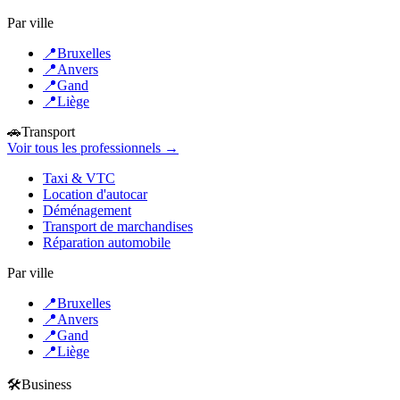
Par ville
📍
Bruxelles
📍
Anvers
📍
Gand
📍
Liège
🚗
Transport
Voir tous les professionnels →
Taxi & VTC
Location d'autocar
Déménagement
Transport de marchandises
Réparation automobile
Par ville
📍
Bruxelles
📍
Anvers
📍
Gand
📍
Liège
🛠️
Business