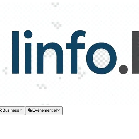
️
Business
🎭
Événementiel