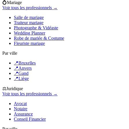
💍
Mariage
Voir tous les professionnels →
Salle de mariage
Traiteur mariage
Photographe & Vidéaste
Wedding Planner
Robe de mariée & Costume
Fleuriste mariage
Par ville
📍
Bruxelles
📍
Anvers
📍
Gand
📍
Liège
⚖️
Juridique
Voir tous les professionnels →
Avocat
Notaire
Assurance
Conseil Financier
Par ville