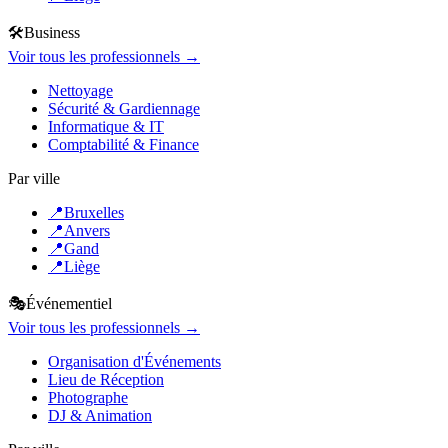
🛠️
Business
Voir tous les professionnels →
Nettoyage
Sécurité & Gardiennage
Informatique & IT
Comptabilité & Finance
Par ville
📍
Bruxelles
📍
Anvers
📍
Gand
📍
Liège
🎭
Événementiel
Voir tous les professionnels →
Organisation d'Événements
Lieu de Réception
Photographe
DJ & Animation