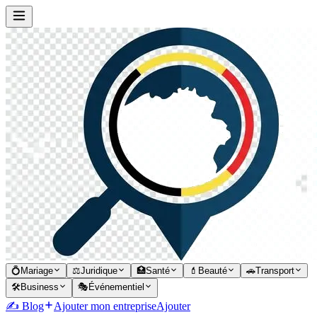
💍
Mariage
⚖️
Juridique
🏥
Santé
💄
Beauté
🚗
Transport
🛠️
Business
🎭
Événementiel
✍️ Blog
Ajouter mon entreprise
Ajouter