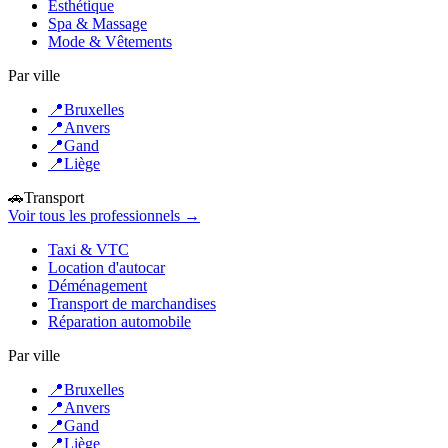
Esthétique
Spa & Massage
Mode & Vêtements
Par ville
📍
Bruxelles
📍
Anvers
📍
Gand
📍
Liège
🚗
Transport
Voir tous les professionnels →
Taxi & VTC
Location d'autocar
Déménagement
Transport de marchandises
Réparation automobile
Par ville
📍
Bruxelles
📍
Anvers
📍
Gand
📍
Liège