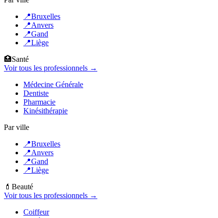
📍
Bruxelles
📍
Anvers
📍
Gand
📍
Liège
🏥
Santé
Voir tous les professionnels →
Médecine Générale
Dentiste
Pharmacie
Kinésithérapie
Par ville
📍
Bruxelles
📍
Anvers
📍
Gand
📍
Liège
💄
Beauté
Voir tous les professionnels →
Coiffeur