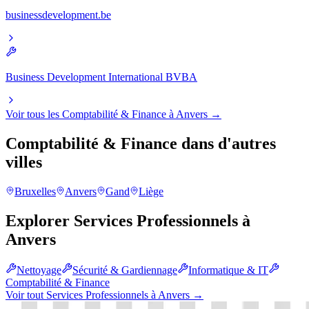
businessdevelopment.be
Business Development International BVBA
Voir tous les
Comptabilité & Finance
à
Anvers
→
Comptabilité & Finance
dans d'autres
villes
Bruxelles
Anvers
Gand
Liège
Explorer
Services Professionnels
à
Anvers
Nettoyage
Sécurité & Gardiennage
Informatique & IT
Comptabilité & Finance
Voir tout
Services Professionnels
à
Anvers
→