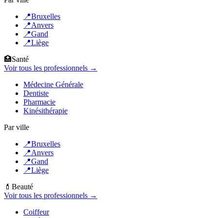
📍
Bruxelles
📍
Anvers
📍
Gand
📍
Liège
🏥
Santé
Voir tous les professionnels →
Médecine Générale
Dentiste
Pharmacie
Kinésithérapie
Par ville
📍
Bruxelles
📍
Anvers
📍
Gand
📍
Liège
💄
Beauté
Voir tous les professionnels →
Coiffeur