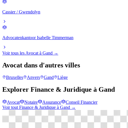
Cassier / Gwendolyn
Advocatenkantoor Isabelle Timmerman
Voir tous les
Avocat
à
Gand
→
Avocat
dans d'autres villes
Bruxelles
Anvers
Gand
Liège
Explorer
Finance & Juridique
à
Gand
Avocat
Notaire
Assurance
Conseil Financier
Voir tout
Finance & Juridique
à
Gand
→