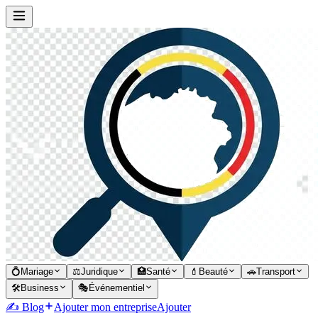
💍
Mariage
⚖️
Juridique
🏥
Santé
💄
Beauté
🚗
Transport
🛠️
Business
🎭
Événementiel
✍️ Blog
Ajouter mon entreprise
Ajouter