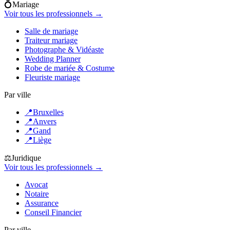
💍
Mariage
Voir tous les professionnels →
Salle de mariage
Traiteur mariage
Photographe & Vidéaste
Wedding Planner
Robe de mariée & Costume
Fleuriste mariage
Par ville
📍
Bruxelles
📍
Anvers
📍
Gand
📍
Liège
⚖️
Juridique
Voir tous les professionnels →
Avocat
Notaire
Assurance
Conseil Financier
Par ville