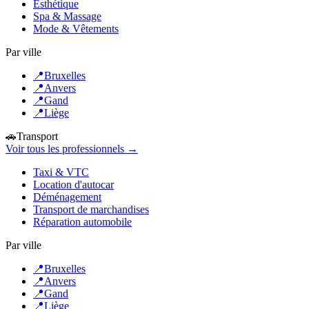
Esthétique
Spa & Massage
Mode & Vêtements
Par ville
📍
Bruxelles
📍
Anvers
📍
Gand
📍
Liège
🚗
Transport
Voir tous les professionnels →
Taxi & VTC
Location d'autocar
Déménagement
Transport de marchandises
Réparation automobile
Par ville
📍
Bruxelles
📍
Anvers
📍
Gand
📍
Liège