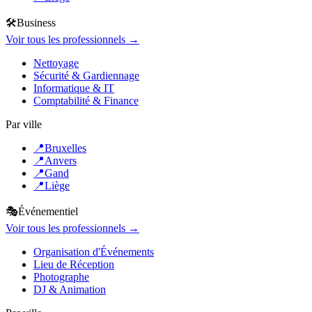
🛠️
Business
Voir tous les professionnels →
Nettoyage
Sécurité & Gardiennage
Informatique & IT
Comptabilité & Finance
Par ville
📍
Bruxelles
📍
Anvers
📍
Gand
📍
Liège
🎭
Événementiel
Voir tous les professionnels →
Organisation d'Événements
Lieu de Réception
Photographe
DJ & Animation