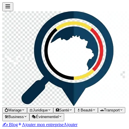
💍
Mariage
⚖️
Juridique
🏥
Santé
💄
Beauté
🚗
Transport
🛠️
Business
🎭
Événementiel
✍️ Blog
Ajouter mon entreprise
Ajouter