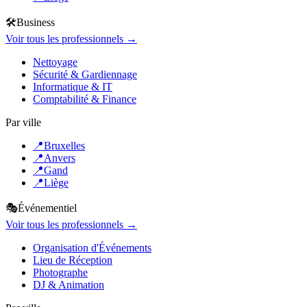
🛠️
Business
Voir tous les professionnels →
Nettoyage
Sécurité & Gardiennage
Informatique & IT
Comptabilité & Finance
Par ville
📍
Bruxelles
📍
Anvers
📍
Gand
📍
Liège
🎭
Événementiel
Voir tous les professionnels →
Organisation d'Événements
Lieu de Réception
Photographe
DJ & Animation