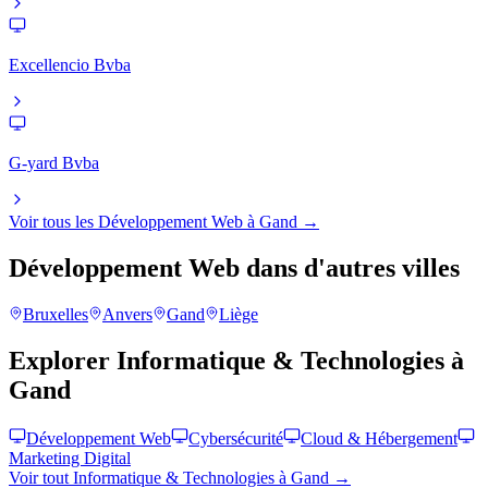
Excellencio Bvba
G-yard Bvba
Voir tous les
Développement Web
à
Gand
→
Développement Web
dans d'autres villes
Bruxelles
Anvers
Gand
Liège
Explorer
Informatique & Technologies
à
Gand
Développement Web
Cybersécurité
Cloud & Hébergement
Marketing Digital
Voir tout
Informatique & Technologies
à
Gand
→