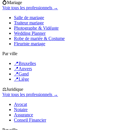
💍
Mariage
Voir tous les professionnels →
Salle de mariage
Traiteur mariage
Photographe & Vidéaste
Wedding Planner
Robe de mariée & Costume
Fleuriste mariage
Par ville
📍
Bruxelles
📍
Anvers
📍
Gand
📍
Liège
⚖️
Juridique
Voir tous les professionnels →
Avocat
Notaire
Assurance
Conseil Financier
Par ville