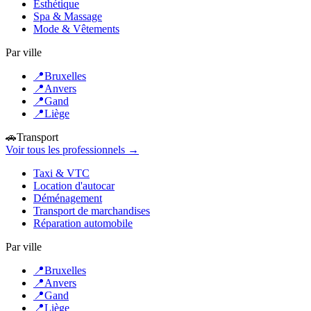
Esthétique
Spa & Massage
Mode & Vêtements
Par ville
📍
Bruxelles
📍
Anvers
📍
Gand
📍
Liège
🚗
Transport
Voir tous les professionnels →
Taxi & VTC
Location d'autocar
Déménagement
Transport de marchandises
Réparation automobile
Par ville
📍
Bruxelles
📍
Anvers
📍
Gand
📍
Liège