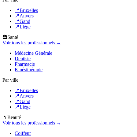
📍
Bruxelles
📍
Anvers
📍
Gand
📍
Liège
🏥
Santé
Voir tous les professionnels →
Médecine Générale
Dentiste
Pharmacie
Kinésithérapie
Par ville
📍
Bruxelles
📍
Anvers
📍
Gand
📍
Liège
💄
Beauté
Voir tous les professionnels →
Coiffeur