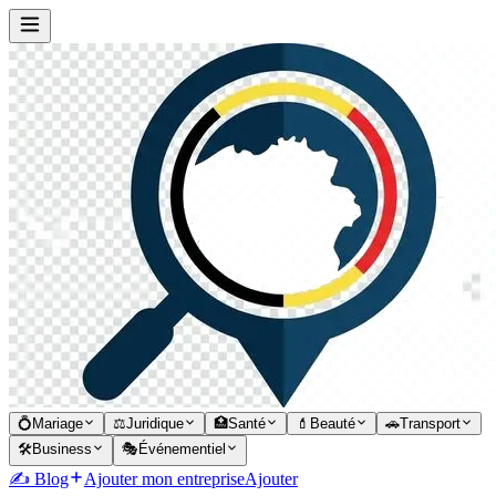
💍
Mariage
⚖️
Juridique
🏥
Santé
💄
Beauté
🚗
Transport
🛠️
Business
🎭
Événementiel
✍️ Blog
Ajouter mon entreprise
Ajouter