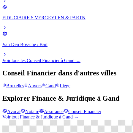
FIDUCIAIRE S.VERGEYLEN & PARTN
Van Den Bossche / Bart
Voir tous les
Conseil Financier
à
Gand
→
Conseil Financier
dans d'autres villes
Bruxelles
Anvers
Gand
Liège
Explorer
Finance & Juridique
à
Gand
Avocat
Notaire
Assurance
Conseil Financier
Voir tout
Finance & Juridique
à
Gand
→