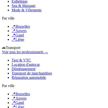
Esthétique
Spa & Massage
Mode & Vêtements
Par ville
📍
Bruxelles
📍
Anvers
📍
Gand
📍
Liège
🚗
Transport
Voir tous les professionnels →
Taxi & VTC
Location d'autocar
Déménagement
Transport de marchandises
Réparation automobile
Par ville
📍
Bruxelles
📍
Anvers
📍
Gand
📍
Liège