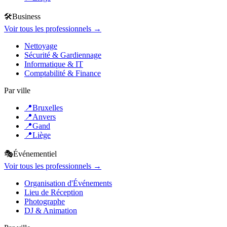
🛠️
Business
Voir tous les professionnels →
Nettoyage
Sécurité & Gardiennage
Informatique & IT
Comptabilité & Finance
Par ville
📍
Bruxelles
📍
Anvers
📍
Gand
📍
Liège
🎭
Événementiel
Voir tous les professionnels →
Organisation d'Événements
Lieu de Réception
Photographe
DJ & Animation