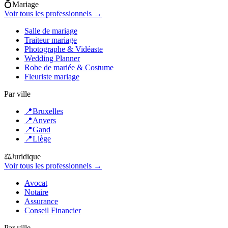
💍
Mariage
Voir tous les professionnels →
Salle de mariage
Traiteur mariage
Photographe & Vidéaste
Wedding Planner
Robe de mariée & Costume
Fleuriste mariage
Par ville
📍
Bruxelles
📍
Anvers
📍
Gand
📍
Liège
⚖️
Juridique
Voir tous les professionnels →
Avocat
Notaire
Assurance
Conseil Financier
Par ville