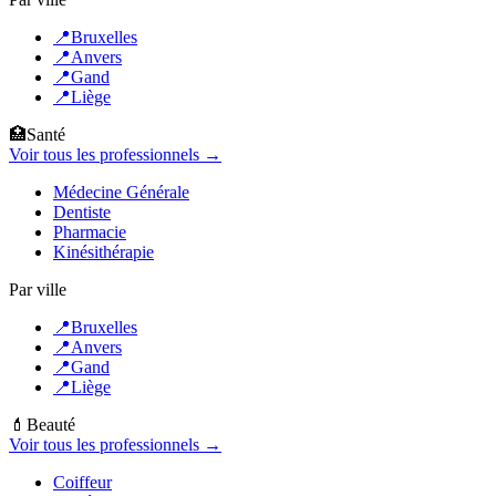
📍
Bruxelles
📍
Anvers
📍
Gand
📍
Liège
🏥
Santé
Voir tous les professionnels →
Médecine Générale
Dentiste
Pharmacie
Kinésithérapie
Par ville
📍
Bruxelles
📍
Anvers
📍
Gand
📍
Liège
💄
Beauté
Voir tous les professionnels →
Coiffeur