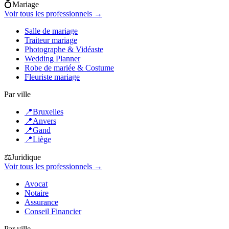
💍
Mariage
Voir tous les professionnels →
Salle de mariage
Traiteur mariage
Photographe & Vidéaste
Wedding Planner
Robe de mariée & Costume
Fleuriste mariage
Par ville
📍
Bruxelles
📍
Anvers
📍
Gand
📍
Liège
⚖️
Juridique
Voir tous les professionnels →
Avocat
Notaire
Assurance
Conseil Financier
Par ville