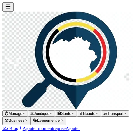
💍
Mariage
⚖️
Juridique
🏥
Santé
💄
Beauté
🚗
Transport
🛠️
Business
🎭
Événementiel
✍️ Blog
Ajouter mon entreprise
Ajouter