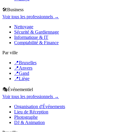
🛠️
Business
Voir tous les professionnels →
Nettoyage
Sécurité & Gardiennage
Informatique & IT
Comptabilité & Finance
Par ville
📍
Bruxelles
📍
Anvers
📍
Gand
📍
Liège
🎭
Événementiel
Voir tous les professionnels →
Organisation d'Événements
Lieu de Réception
Photographe
DJ & Animation