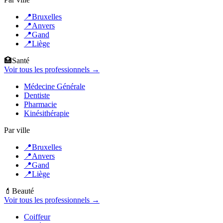
📍
Bruxelles
📍
Anvers
📍
Gand
📍
Liège
🏥
Santé
Voir tous les professionnels →
Médecine Générale
Dentiste
Pharmacie
Kinésithérapie
Par ville
📍
Bruxelles
📍
Anvers
📍
Gand
📍
Liège
💄
Beauté
Voir tous les professionnels →
Coiffeur