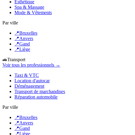
Esthétique
Spa & Massage
Mode & Vêtements
Par ville
📍
Bruxelles
📍
Anvers
📍
Gand
📍
Liège
🚗
Transport
Voir tous les professionnels →
Taxi & VTC
Location d'autocar
Déménagement
Transport de marchandises
Réparation automobile
Par ville
📍
Bruxelles
📍
Anvers
📍
Gand
📍
Liège